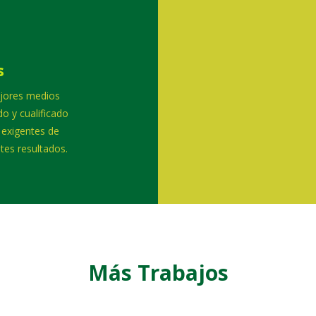
s
jores medios
o y cualificado
 exigentes de
tes resultados.
Más Trabajos