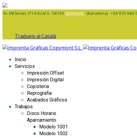
Av. Mil·lenari, nº14 local 5 · 08160
Montmeló
· (Barcelona) · +34 935 684 
Seleccione su idioma
Tradueix al Català
Inicio
Servicios
Impresión Offset
Impresión Digital
Copisteria
Reprografia
Acabados Gráficos
Trabajos
Disco Horario
Aparcamiento
Modelo 1001
Modelo 1002